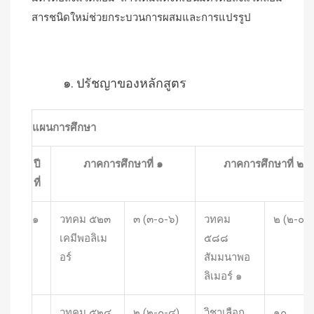
สารชนิดใหม่ช่วยกระบวนการผสมและการแปรรูป
๑. ปรัชญาของหลักสูตร
แผนการศึกษา
ปี
ภาคการศึกษาที่ ๑
ภาคการศึกษาที่ ๒
ที่
๑
วทคม ๕๒๓
๓ (๓-๐-๖)
วทคม
๒ (๒-๐-
เคมีพอลิเม
๕๘๘
อร์
สัมมนาพอ
ลิเมอร์ ๑
วทคม ๕๒๔
๒ (๒-๐-๔)
วิชาเลือก
๑๐