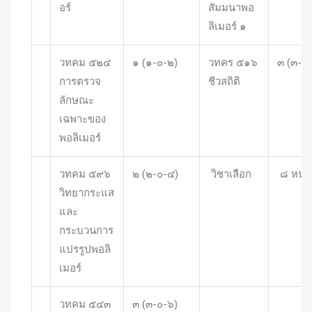
อร์
สัมมนาพอ
ลิเมอร์ ๑
วทคม ๕๒๔
๑ (๑-๐-๒)
วทคร ๕๑๖
๓ (๓-๐
การตรวจ
ชีวสถิติ
ลักษณะ
เฉพาะของ
พอลิเมอร์
วทคม ๕๙๖
๒ (๒-๐-๔)
วิชาเลือก
๘ หน่ว
วิทยากระแส
และ
กระบวนการ
แปรรูปพอลิ
เมอร์
วทคม ๕๔๓
๓ (๓-๐-๖)