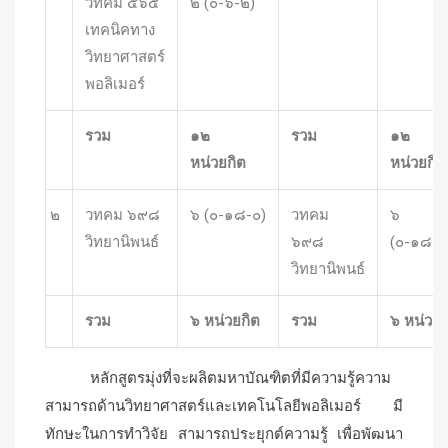
วทคม ๕๖๕
๒ (๐-๖-๒)
เทคนิคทาง
วิทยาศาสตร์
พอลิเมอร์
รวม
๑๒
รวม
๑๒
หน่วยกิต
หน่วยกิต
๒
วทคม ๖๙๘
๖ (๐-๑๘-๐)
วทคม
๖
วิทยานิพนธ์
๖๙๘
(๐-๑๘-๐
วิทยานิพนธ์
รวม
๖ หน่วยกิต
รวม
๖ หน่วยก
หลักสูตรมุ่งที่จะผลิตมหาบัณฑิตที่มีความรู้ความ
สามารถด้านวิทยาศาสตร์และเทคโนโลยีพอลิเมอร์ มี
ทักษะในการทำวิจัย สามารถประยุกต์ความรู้ เพื่อพัฒนา