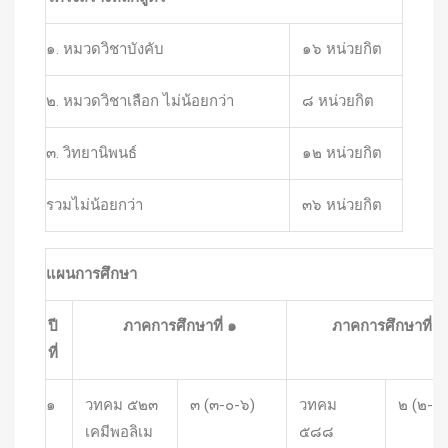
๑. หมวดวิชาบังคับ
๑๖ หน่วยกิต
๒. หมวดวิชาเลือก ไม่น้อยกว่า
๘ หน่วยกิต
๓. วิทยานิพนธ์
๑๒ หน่วยกิต
รวมไม่น้อยกว่า
๓๖ หน่วยกิต
แผนการศึกษา
ปี
ภาคการศึกษาที่ ๑
ภาคการศึกษาที่ ๒
ที่
๑
วทคม ๕๒๓
๓ (๓-๐-๖)
วทคม
๒ (๒-๐
เคมีพอลิเม
๕๘๘