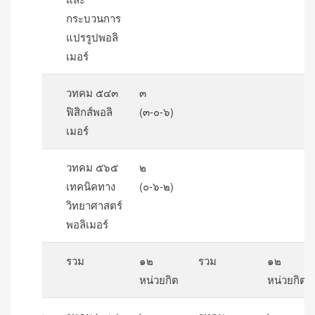
กระบวนการ
แปรรูปพอลิ
เมอร์
วทคม ๕๔๓
๓
ฟิสิกส์พอลิ
(๓-๐-๖)
เมอร์
วทคม ๕๖๕
๒
เทคนิคทาง
(๐-๖-๒)
วิทยาศาสตร์
พอลิเมอร์
รวม
๑๒
รวม
๑๒
หน่วยกิต
หน่วยกิต