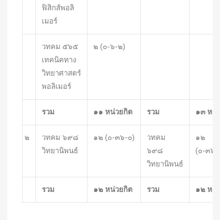
ฟิสิกส์พอลิ
เมอร์
วทคม ๕๖๕
๒ (๐-๖-๒)
เทคนิคทาง
วิทยาศาสตร์
พอลิเมอร์
รวม
๑๑ หน่วยกิต
รวม
๑๓ หน่
๒
วทคม ๖๙๘
๑๒ (๐-๓๖-๐)
วทคม
๑๒
วิทยานิพนธ์
๖๙๘
(๐-๓๖-
วิทยานิพนธ์
รวม
๑๒ หน่วยกิต
รวม
๑๒ หน่