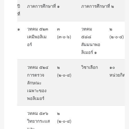
ปี
ภาคการศึกษาที่ ๑
ภาคการศึกษาที่ ๒
ที่
๑
วทคม ๕๒๓
๓
วทคม
๒
เคมีพอลิเม
(๓-๐-๖)
๕๘๘
(๒-๐-๔)
อร์
สัมมนาพอ
ลิเมอร์ ๑
วทคม ๕๒๔
๒
วิชาเลือก
๑๐
การตรวจ
(๒-๐-๔)
หน่วยกิต
ลักษณะ
เฉพาะของ
พอลิเมอร์
วทคม ๕๙๖
๒
วิทยากระแส
(๒-๐-๔)
และ