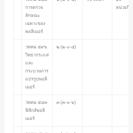
การตรวจ
หน่วยกิต
ลักษณะ
เฉพาะของ
พอลิเมอร์
วทคม ๕๙๖
๒ (๒-๐-๔)
วิทยากระแส
และ
กระบวนการ
แปรรูปพอลิ
เมอร์
วทคม ๕๔๓
๓ (๓-๐-๖)
ฟิสิกส์พอลิ
เมอร์