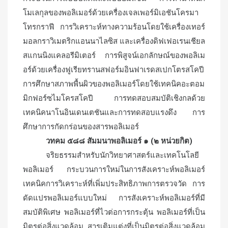
โมเลกุลของพอลิเมอร์ด้วยเครื่องเจลเพอร์มิเอชันโครมา
โทรกราฟี การวิเคราะห์ทางความร้อนโดยใช้เครื่องเทอร์
มอลกราวิเมตริกแอนนาไลซิส และเครื่องดิฟเฟอเรนเชียล
สแกนนิงแคลอรีมิเตอร์ การพิสูจน์เอกลักษณ์ของพอลิเม
อร์ด้วยเครื่องฟูเรียทรานสฟอร์มอินฟาเรดสเปกโตรสโคปี
การศึกษาสภาพพื้นผิวของพอลิเมอร์โดยใช้เทคนิคอะตอม
มิกฟอร์ซไมโครสโคปี การทดสอบสมบัติเชิงกลด้วย
เทคนิคนาโนอินเดนเตชันและการทดสอบแรงดึง การ
ศึกษาการกัดกร่อนของสารพอลิเมอร์
วทคม ๕๘๘ สัมมนาพอลิเมอร์ ๑ (๒ หน่วยกิต)
จริยธรรมสำหรับนักวิทยาศาสตร์และเทคโนโลยี
พอลิเมอร์ กระบวนการใหม่ในการสังเคราะห์พอลิเมอร์
เทคนิคการวิเคราะห์ที่เพิ่มประสิทธิภาพการตรวจวัด การ
ดัดแปรพอลิเมอร์แบบใหม่ การสังเคราะห์พอลิเมอร์ที่มี
สมบัติพิเศษ พอลิเมอร์ที่ไวต่อการกระตุ้น พอลิเมอร์ที่เป็น
มิตรต่อสิ่งแวดล้อม สารเติมแต่งที่เป็นมิตรต่อสิ่งแวดล้อม