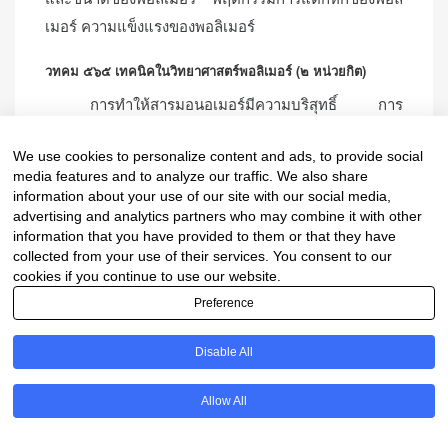
เมอร์ ความแข็งแรงของพอลิเมอร์
วทคม ๕๖๕ เทคนิคในวิทยาศาสตร์พอลิเมอร์ (๒ หน่วยกิต)
การทำให้สารมอนอเมอร์มีความบริสุทธิ์ การ
สังเคราะห์สารพอลิเมอร์ด้วยกลไกแบบอนุมูลอิสระโดย
We use cookies to personalize content and ads, to provide social
กระบวนการแบบบัลค์และแบบอิมัลชัน การหาน้ำหนัก
media features and to analyze our traffic. We also share
โมเลกุลของพอลิเมอร์ด้วยเครื่องเจลเพอร์มิเอชันโครมา
information about your use of our site with our social media,
โทรกราฟี การวิเคราะห์ปัจจัยทางความร้อนที่มีผลต่อสาร
advertising and analytics partners who may combine it with other
information that you have provided to them or that they have
พอลิเมอร์โดยใช้เครื่องเทอร์มอลกราวิเมตริกแอนนาไล
collected from your use of their services. You consent to our
ซิส และเครื่องดิฟเฟอเรนเชียลสแกนนิงแคลอรีมิเตอร์
cookies if you continue to use our website.
การพิสูจน์เอกลักษณ์ของพอลิเมอร์ด้วยเครื่องฟูเรียทรานส
Preference
ฟอร์มอินฟาเรดสเปกโตรสโคปี ศึกษาสภาพพื้นผิวของพอ
Disable All
ลิเมอร์โดยใช้เทคนิคอะตอมมิกฟอร์ซไมโครสโคปี การ
ทดสอบสมบัติเชิงกลของสารพอลิเมอร์ด้วยเทคนิคนาโน
Allow All
อินเดนเตชั่นและการทดสอบแรงดึง ศึกษาการกัดกร่อน
ของสารพอลิเมอร์