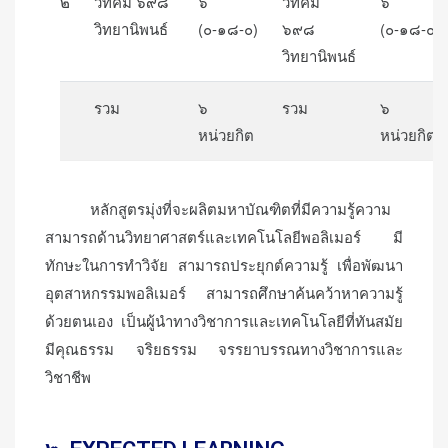
๒
วทคม ๖๙๘
๖
วทคม
๖
วิทยานิพนธ์
(๐-๑๘-๐)
๖๙๘
(๐-๑๘-๐)
วิทยานิพนธ์
รวม
๖
รวม
๖
หน่วยกิต
หน่วยกิต
หลักสูตรมุ่งที่จะผลิตมหาบัณฑิตที่มีความรู้ความ
สามารถด้านวิทยาศาสตร์และเทคโนโลยีพอลิเมอร์ มี
ทักษะในการทำวิจัย สามารถประยุกต์ความรู้ เพื่อพัฒนา
อุตสาหกรรมพอลิเมอร์ สามารถศึกษาค้นคว้าหาความรู้
ด้วยตนเอง เป็นผู้นำทางวิชาการและเทคโนโลยีที่ทันสมัย
มีคุณธรรม จริยธรรม จรรยาบรรณทางวิชาการและ
วิชาชีพ