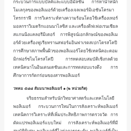
กระบวนการแบบบัลค์และแบบอิมัลชัน การหาน้ำหนัก
โมเลกุลของพอลิเมอร์ด้วยเครื่องเจลเพอร์มิเอชันโครมา
โทรกราฟี การวิเคราะห์ทางความร้อนโดยใช้เครื่องเทอร์
มอลกราวิเมตริกแอนนาไลซิส และเครื่องดิฟเฟอเรนเชียล
สแกนนิงแคลอรีมิเตอร์ การพิสูจน์เอกลักษณ์ของพอลิเม
อร์ด้วยเครื่องฟูเรียทรานสฟอร์มอินฟาเรดสเปกโตรสโคปี
การศึกษาสภาพพื้นผิวของพอลิเมอร์โดยใช้เทคนิคอะตอม
มิกฟอร์ซไมโครสโคปี การทดสอบสมบัติเชิงกลด้วย
เทคนิคนาโนอินเดนเตชันและการทดสอบแรงดึง การ
ศึกษาการกัดกร่อนของสารพอลิเมอร์
วทคม ๕๘๘ สัมมนาพอลิเมอร์ ๑ (๒ หน่วยกิต)
จริยธรรมสำหรับนักวิทยาศาสตร์และเทคโนโลยี
พอลิเมอร์ กระบวนการใหม่ในการสังเคราะห์พอลิเมอร์
เทคนิคการวิเคราะห์ที่เพิ่มประสิทธิภาพการตรวจวัด การ
ดัดแปรพอลิเมอร์แบบใหม่ การสังเคราะห์พอลิเมอร์ที่มี